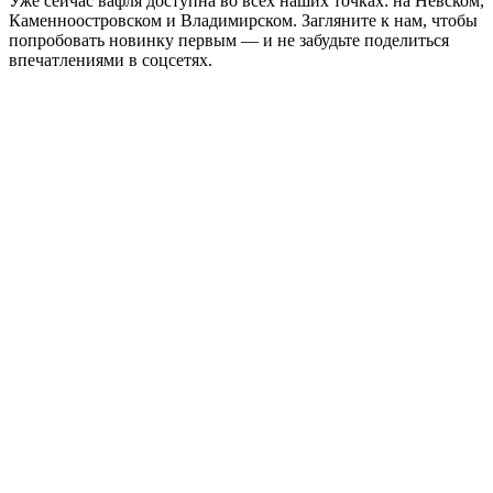
Уже сейчас вафля доступна во всех наших точках: на Невском,
Каменноостровском и Владимирском. Загляните к нам, чтобы
попробовать новинку первым — и не забудьте поделиться
впечатлениями в соцсетях.