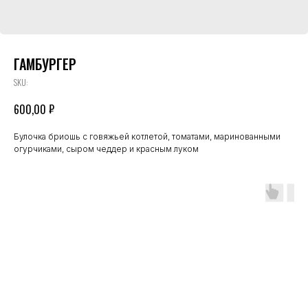
ГАМБУРГЕР
SKU:
₽
600,00
Булочка бриошь с говяжьей котлетой, томатами, маринованными
огурчиками, сыром чеддер и красным луком